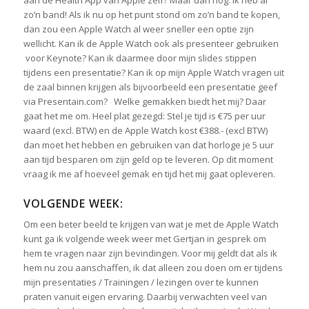
aan de Health App van Apple zelf? Maar dan nog: ik heb al
zo’n band! Als ik nu op het punt stond om zo’n band te kopen,
dan zou een Apple Watch al weer sneller een optie zijn
wellicht. Kan ik de Apple Watch ook als presenteer gebruiken
voor Keynote? Kan ik daarmee door mijn slides stippen
tijdens een presentatie? Kan ik op mijn Apple Watch vragen uit
de zaal binnen krijgen als bijvoorbeeld een presentatie geef
via Presentain.com? Welke gemakken biedt het mij? Daar
gaat het me om. Heel plat gezegd: Stel je tijd is €75 per uur
waard (excl. BTW) en de Apple Watch kost €388.- (excl BTW)
dan moet het hebben en gebruiken van dat horloge je 5 uur
aan tijd besparen om zijn geld op te leveren. Op dit moment
vraag ik me af hoeveel gemak en tijd het mij gaat opleveren.
VOLGENDE WEEK:
Om een beter beeld te krijgen van wat je met de Apple Watch
kunt ga ik volgende week weer met Gertjan in gesprek om
hem te vragen naar zijn bevindingen. Voor mij geldt dat als ik
hem nu zou aanschaffen, ik dat alleen zou doen om er tijdens
mijn presentaties / Trainingen / lezingen over te kunnen
praten vanuit eigen ervaring. Daarbij verwachten veel van