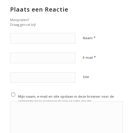
Plaats een Reactie
Meepraten?
Draag gerust bij!
*
Naam
*
E-mail
Site
Mijn naam, e-mail en site opslaan in deze browser voor de
volgende keer wanneer ik een reactie plaats.