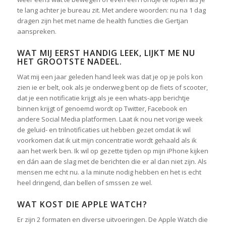
te lang achter je bureau zit. Met andere woorden: nu na 1 dag
dragen zijn het met name de health functies die Gertjan
aanspreken.
WAT MIJ EERST HANDIG LEEK, LIJKT ME NU
HET GROOTSTE NADEEL.
Wat mij een jaar geleden hand leek was dat je op je pols kon
zien ie er belt, ook als je onderweg bent op de fiets of scooter,
dat je een notificatie krijgt als je een whats-app berichtje
binnen krijgt of genoemd wordt op Twitter, Facebook en
andere Social Media platformen. Laat ik nou net vorige week
de geluid- en trilnotificaties uit hebben gezet omdat ik wil
voorkomen dat ik uit mijn concentratie wordt gehaald als ik
aan het werk ben. Ik wil op gezette tijden op mijn iPhone kijken
en dán aan de slag met de berichten die er al dan niet zijn. Als
mensen me echt nu. a la minute nodig hebben en het is echt
heel dringend, dan bellen of smssen ze wel.
WAT KOST DIE APPLE WATCH?
Er zijn 2 formaten en diverse uitvoeringen. De Apple Watch die