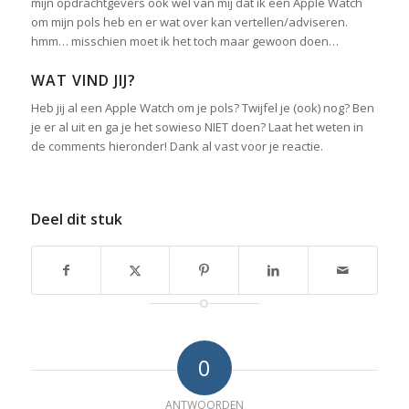
mijn opdrachtgevers ook wel van mij dat ik een Apple Watch
om mijn pols heb en er wat over kan vertellen/adviseren.
hmm… misschien moet ik het toch maar gewoon doen…
WAT VIND JIJ?
Heb jij al een Apple Watch om je pols?
Twijfel je (ook) nog? Ben
je er al uit en ga je het sowieso NIET doen? Laat het weten in
de comments hieronder! Dank al vast voor je reactie.
Deel dit stuk
0
ANTWOORDEN