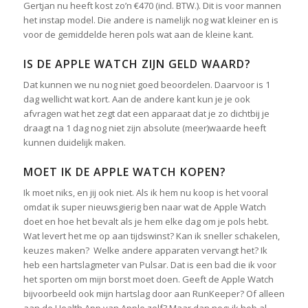
Gertjan nu heeft kost zo’n €470 (incl. BTW.). Dit is voor mannen
het instap model. Die andere is namelijk nog wat kleiner en is
voor de gemiddelde heren pols wat aan de kleine kant.
IS DE APPLE WATCH ZIJN GELD WAARD?
Dat kunnen we nu nog niet goed beoordelen. Daarvoor is 1
dag wellicht wat kort. Aan de andere kant kun je je ook
afvragen wat het zegt dat een apparaat dat je zo dichtbij je
draagt na 1 dag nog niet zijn absolute (meer)waarde heeft
kunnen duidelijk maken.
MOET IK DE APPLE WATCH KOPEN?
Ik moet niks, en jij ook niet. Als ik hem nu koop is het vooral
omdat ik super nieuwsgierig ben naar wat de Apple Watch
doet en hoe het bevalt als je hem elke dag om je pols hebt.
Wat levert het me op aan tijdswinst? Kan ik sneller schakelen,
keuzes maken? Welke andere apparaten vervangt het? Ik
heb een hartslagmeter van Pulsar. Dat is een bad die ik voor
het sporten om mijn borst moet doen. Geeft de Apple Watch
bijvoorbeeld ook mijn hartslag door aan RunKeeper? Of alleen