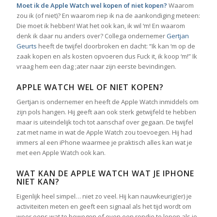
Moet ik de Apple Watch wel kopen of niet kopen?
Waarom
zou ik (of niet)? En waarom riep ik na de aankondiging meteen:
Die moet ik hebben! Wat het ook kan, ik wil ‘m! En waarom
denk ik daar nu anders over? Collega ondernemer
Gertjan
Geurts
heeft de twijfel doorbroken en dacht: “Ik kan ‘m op de
zaak kopen en als kosten opvoeren dus Fuck it, ik koop ‘m!” Ik
vraag hem een dag ;ater naar zijn eerste bevindingen.
APPLE WATCH WEL OF NIET KOPEN?
Gertjan is ondernemer en heeft de Apple Watch inmiddels om
zijn pols hangen. Hij geeft aan ook sterk getwijfeld te hebben
maar is uiteindelijk toch tot aanschaf over gegaan. De twijfel
zat met name in wat de Apple Watch zou toevoegen. Hij had
immers al een iPhone waarmee je praktisch alles kan wat je
met een Apple Watch ook kan.
WAT KAN DE APPLE WATCH WAT JE IPHONE
NIET KAN?
Eigenlijk heel simpel… niet zo veel. Hij kan nauwkeurig(er) je
activiteiten meten en geeft een signaal als het tijd wordt om
weer eens wat te bewegen of even een rondje te lopen als je