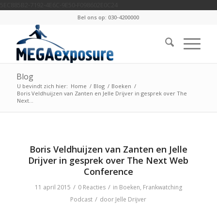
5EC885B2-7192-4E6C-9E50-F098602E0C24
Bel ons op: 030-4200000
Blog
U bevindt zich hier:
Home
/
Blog
/
Boeken
/
Boris Veldhuijzen van Zanten en Jelle Drijver in gesprek over The
Next...
Boris Veldhuijzen van Zanten en Jelle
Drijver in gesprek over The Next Web
Conference
/
/
11 april 2015
0 Reacties
in
Boeken
,
Frankwatching
/
Podcast
door
Jelle Drijver