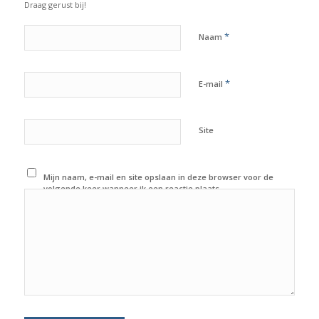
Draag gerust bij!
*
Naam
*
E-mail
Site
Mijn naam, e-mail en site opslaan in deze browser voor de
volgende keer wanneer ik een reactie plaats.