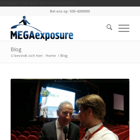
5EC885B2-7192-4E6C-9E50-F098602E0C24
Bel ons op: 030-4200000
Blog
U bevindt zich hier:
Home
/
Blog