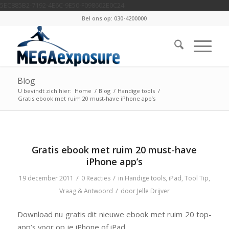
5EC885B2-7192-4E6C-9E50-F098602E0C24
Bel ons op: 030-4200000
Blog
U bevindt zich hier:
Home
/
Blog
/
Handige tools
/
Gratis ebook met ruim 20 must-have iPhone app’s
Gratis ebook met ruim 20 must-have
iPhone app’s
/
/
19 december 2011
0 Reacties
in
Handige tools
,
iPad
,
Tool Tip
,
/
Vraag & Antwoord
door
Jelle Drijver
Download nu gratis dit nieuwe ebook met ruim 20 top-
app’s voor op je iPhone of iPad.