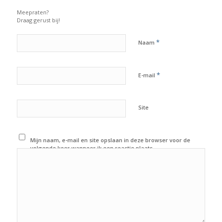
Meepraten?
Draag gerust bij!
*
Naam
*
E-mail
Site
Mijn naam, e-mail en site opslaan in deze browser voor de
volgende keer wanneer ik een reactie plaats.