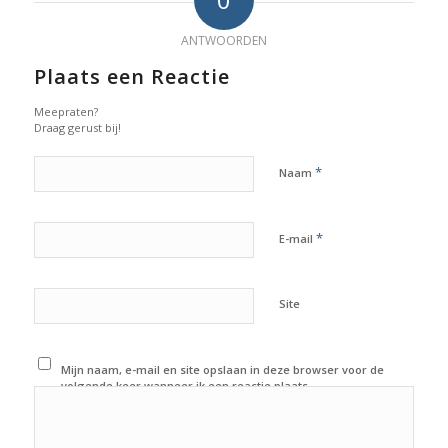
ANTWOORDEN
Plaats een Reactie
Meepraten?
Draag gerust bij!
*
Naam
*
E-mail
Site
Mijn naam, e-mail en site opslaan in deze browser voor de
volgende keer wanneer ik een reactie plaats.