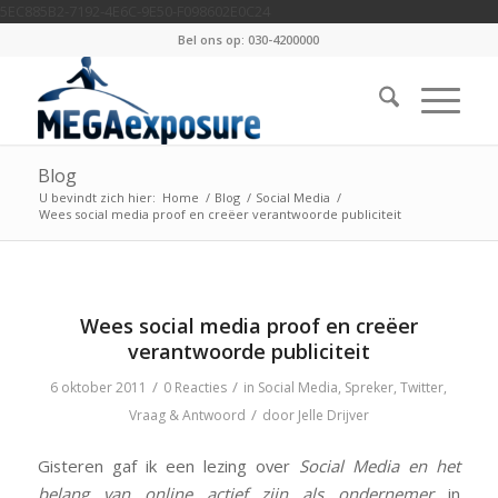
5EC885B2-7192-4E6C-9E50-F098602E0C24
Bel ons op: 030-4200000
Blog
U bevindt zich hier:
Home
/
Blog
/
Social Media
/
Wees social media proof en creëer verantwoorde publiciteit
Wees social media proof en creëer
verantwoorde publiciteit
/
/
6 oktober 2011
0 Reacties
in
Social Media
,
Spreker
,
Twitter
,
/
Vraag & Antwoord
door
Jelle Drijver
Gisteren gaf ik een lezing over
Social Media en het
belang van online actief zijn als ondernemer
in