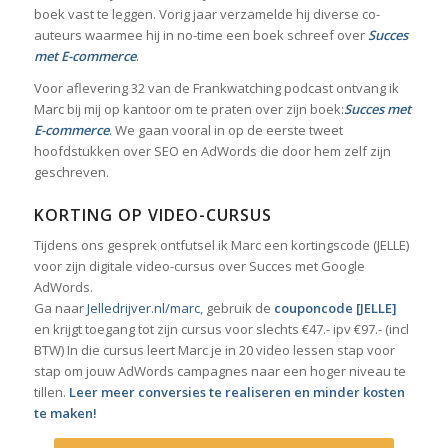
boek vast te leggen. Vorig jaar verzamelde hij diverse co-
auteurs waarmee hij in no-time een boek schreef over
Succes
met E-commerce
.
Voor aflevering 32 van de Frankwatching podcast ontvang ik
Marc bij mij op kantoor om te praten over zijn boek:
Succes met
E-commerce
. We gaan vooral in op de eerste tweet
hoofdstukken over SEO en AdWords die door hem zelf zijn
geschreven.
KORTING OP VIDEO-CURSUS
Tijdens ons gesprek ontfutsel ik Marc een kortingscode (JELLE)
voor zijn digitale video-cursus over Succes met Google
AdWords.
Ga naar
Jelledrijver.nl/marc
, gebruik de
couponcode [JELLE]
en krijgt toegang tot zijn cursus voor slechts €47.- ipv €97.- (incl
BTW) In die cursus leert Marc je in 20 video lessen stap voor
stap om jouw AdWords campagnes naar een hoger niveau te
tillen.
Leer meer conversies te realiseren en minder kosten
te maken!