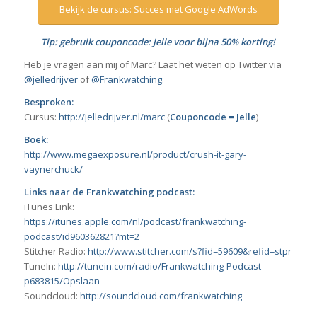
Bekijk de cursus: Succes met Google AdWords
Tip: gebruik couponcode: Jelle voor bijna 50% korting!
Heb je vragen aan mij of Marc? Laat het weten op Twitter via
@jelledrijver
of
@Frankwatching
.
Besproken:
Cursus:
http://jelledrijver.nl/marc
(
Couponcode = Jelle
)
Boek:
http://www.megaexposure.nl/product/crush-it-gary-
vaynerchuck/
Links naar de Frankwatching podcast:
iTunes Link:
https://itunes.apple.com/nl/podcast/frankwatching­
podcast/id960362821?mt=2
Stitcher Radio:
http://www.stitcher.com/s?fid=59609&refid=stpr
TuneIn:
http://tunein.com/radio/Frankwatching-Podcast-
p683815/
Opslaan
Soundcloud:
http://soundcloud.com/frankwatching