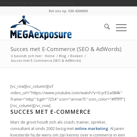
5EC885B2-7192-4E6C-9E50-F098602E0C24
Bel ons op: 030-4200000
Succes met E-Commerce (SEO & AdWords)
U bevindt zich hier:
Home
/
Blog
/
Boeken
/
Succes met E-Commerce (SEO & AdWords)
[vc_row][vc_column][ivf
video_url="https://www.youtube.com/watch?v=0-yrESa984k"
frame="mbp" bgd="7254" icon="arrow75" icon_color="#ffffff"]
[/vc_column][/vc_row]
SUCCES MET E-COMMERCE
Marc de groot houdt zich als coach, trainer, spreker,
consultant al sinds 2002 bezig met
online marketing
. Al jaren
koesterde hij de wens om zijn kennis over e-commerce in een