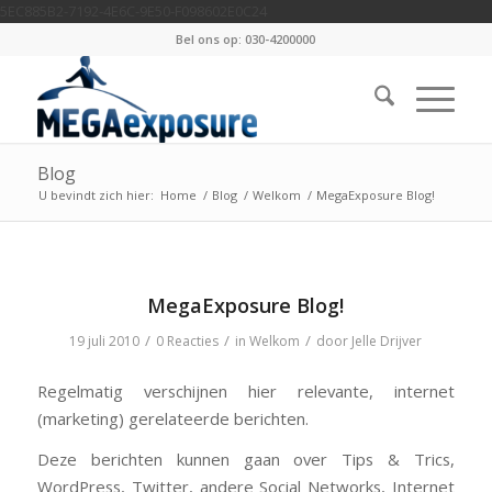
5EC885B2-7192-4E6C-9E50-F098602E0C24
Bel ons op: 030-4200000
Blog
U bevindt zich hier:
Home
/
Blog
/
Welkom
/
MegaExposure Blog!
MegaExposure Blog!
/
/
/
19 juli 2010
0 Reacties
in
Welkom
door
Jelle Drijver
Regelmatig verschijnen hier relevante, internet
(marketing) gerelateerde berichten.
Deze berichten kunnen gaan over Tips & Trics,
WordPress, Twitter, andere Social Networks, Internet