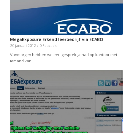
MegaExposure Erkend leerbedrijf via ECABO
20 januari 2012
/
0 Reacties
Vanmorgen hebben we een gesprek gehad op kantoor met
iemand van…