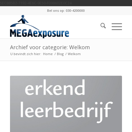
5EC885B2-7192-4E6C-9E50-F098602E0C24
Bel ons op: 030-4200000
Archief voor categorie: Welkom
U bevindt zich hier:
Home
/
Blog
/
Welkom