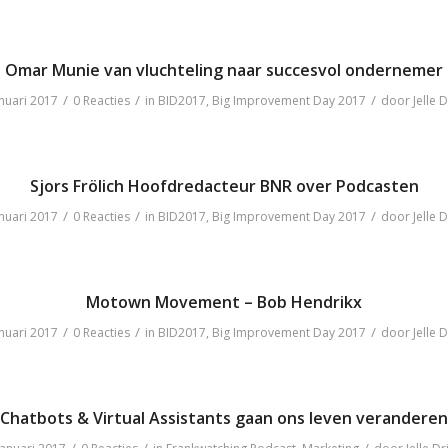
Omar Munie van vluchteling naar succesvol ondernemer
/
/
/
nuari 2017
0 Reacties
in
BID2017
,
Big Improvement Day 2017
door
Jelle D
Sjors Frölich Hoofdredacteur BNR over Podcasten
/
/
/
nuari 2017
0 Reacties
in
BID2017
,
Big Improvement Day 2017
door
Jelle D
Motown Movement – Bob Hendrikx
/
/
/
nuari 2017
0 Reacties
in
BID2017
,
Big Improvement Day 2017
door
Jelle D
Chatbots & Virtual Assistants gaan ons leven veranderen