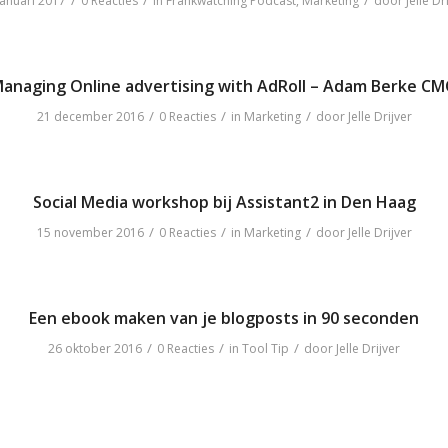
/
/
/
januari 2017
0 Reacties
in
Frankwatching Podcast
,
Marketing
door
Jelle Dr
anaging Online advertising with AdRoll – Adam Berke C
/
/
/
21 december 2016
0 Reacties
in
Marketing
door
Jelle Drijver
Social Media workshop bij Assistant2 in Den Haag
/
/
/
15 november 2016
0 Reacties
in
Marketing
door
Jelle Drijver
Een ebook maken van je blogposts in 90 seconden
/
/
/
26 oktober 2016
0 Reacties
in
Tool Tip
door
Jelle Drijver