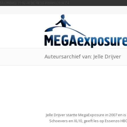
5EC885B2-7192-4E6C-9E50-F098602E0C24
Auteursarchief van: Jelle Drijver
Jelle Drijver startte MegaExposure in 2007 en i
Schoevers en XL10, geeft les op Essenzo HBO 