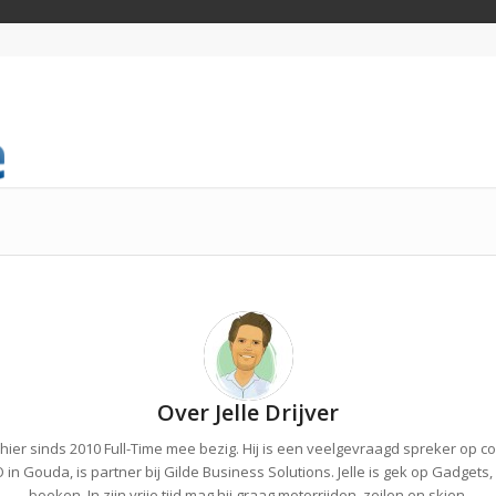
Over
Jelle Drijver
s hier sinds 2010 Full-Time mee bezig. Hij is een veelgevraagd spreker op c
in Gouda, is partner bij Gilde Business Solutions. Jelle is gek op Gadget
boeken. In zijn vrije tijd mag hij graag motorrijden, zeilen en skien.