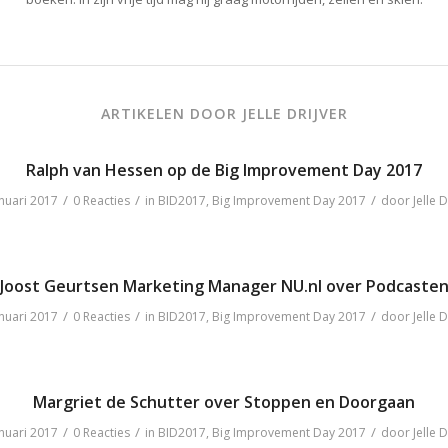
ARTIKELEN DOOR JELLE DRIJVER
Ralph van Hessen op de Big Improvement Day 2017
/
/
/
nuari 2017
0 Reacties
in
BID2017
,
Big Improvement Day 2017
door
Jelle D
Joost Geurtsen Marketing Manager NU.nl over Podcaste
/
/
/
nuari 2017
0 Reacties
in
BID2017
,
Big Improvement Day 2017
door
Jelle D
Margriet de Schutter over Stoppen en Doorgaan
/
/
/
nuari 2017
0 Reacties
in
BID2017
,
Big Improvement Day 2017
door
Jelle D