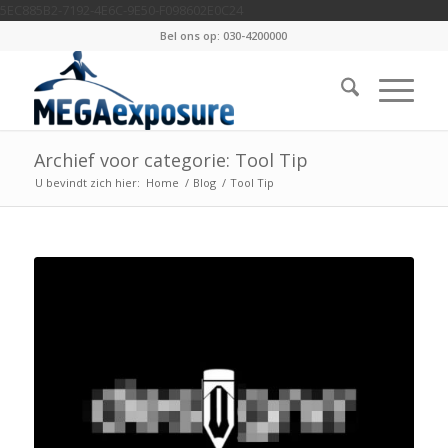
5EC885B2-7192-4E6C-9E50-F098602E0C24
Bel ons op: 030-4200000
Archief voor categorie: Tool Tip
U bevindt zich hier:
Home
/
Blog
/
Tool Tip