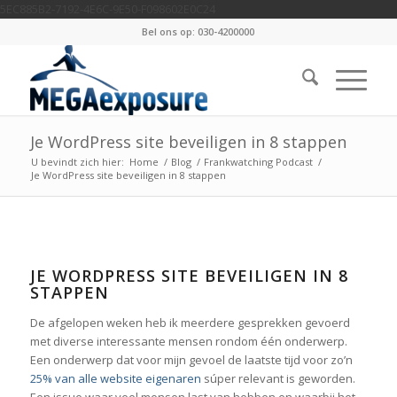
5EC885B2-7192-4E6C-9E50-F098602E0C24
Bel ons op: 030-4200000
Je WordPress site beveiligen in 8 stappen
U bevindt zich hier:
Home
/
Blog
/
Frankwatching Podcast
/
Je WordPress site beveiligen in 8 stappen
JE WORDPRESS SITE BEVEILIGEN IN 8
STAPPEN
De afgelopen weken heb ik meerdere gesprekken gevoerd
met diverse interessante mensen rondom één onderwerp.
Een onderwerp dat voor mijn gevoel de laatste tijd voor zo’n
25% van alle website eigenaren
súper relevant is geworden.