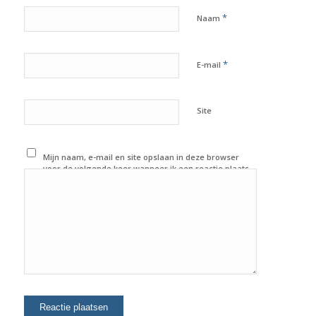
*
Naam
*
E-mail
Site
Mijn naam, e-mail en site opslaan in deze browser
voor de volgende keer wanneer ik een reactie plaats.