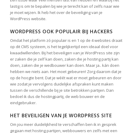
Een issue waar veel mensen last van hebben en waarbij het
lastig is om te bepalen bij wie je terecht kan of zelfs naar wie
je moet wijzen. Ik heb het over de beveiliging van je
WordPress website.
WORDPRESS OOK POPULAIR BIJ HACKERS
Omdat het platform zó populair is en 1 op de 4 websites draait
op dit CMS systeem, is het tegelijkertijd een ideaal doel voor
kwaadwillenden. Bij het beveiligen van je WordPress site zijn
er zaken die je zelf kan doen, zaken die je hosting partij kan
doen, zaken die je wedbouwer kan doen. Maar ja.. kán doen
hebben we niets aan. Het moet gebeuren! Zorg daarom dat je
op de hoogte bent. Dat je wéét wat er moet gebeuren en door
wie zodat je vervolgens duidelijke afspraken kunt maken
tussen de verschillende bij je site betrokken partijen. Dan
bedoel ik dus de hostingpartij, de web bouwer en de
eindgebruiker.
HET BEVEILIGEN VAN JE WORDPRESS SITE
Om jou meer duidelijkheid te verschaffen ben ik in gesprek
gegaan met hosting partijen, webbouwers en zelfs met een