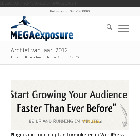
5EC885B2-7192-4E6C-9E50-F098602E0C24
Bel ons op: 030-4200000
Archief van jaar: 2012
U bevindt zich hier:
Home
/
Blog
/
2012
Plugin voor mooie opt-in formulieren in WordPress