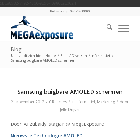
5EC885B2-7192-4E6C-9E50-F098602E0C24
Bel ons op: 030-4200000
Blog
U bevindt zich hier:
Home
/
Blog
/
Diversen
/
Informatief
/
Samsung buigbare AMOLED schermen
Samsung buigbare AMOLED schermen
/
/
/
21 november 2012
0 Reacties
in
Informatief
,
Marketing
door
Jelle Drijver
Door: Ali Zubaidy, stagiair @ MegaExposure
Nieuwste Technologie AMOLED