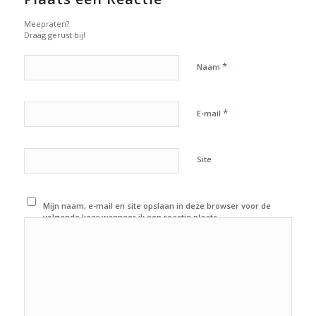
Meepraten?
Draag gerust bij!
*
Naam
*
E-mail
Site
Mijn naam, e-mail en site opslaan in deze browser voor de
volgende keer wanneer ik een reactie plaats.