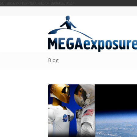
5EC885B2-7192-4E6C-9E50-F098602E0C24
Blog