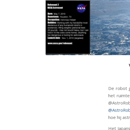
De robot g
het ruimte
@AstroRo
@AstroRo
hoe hij as
Het Japans