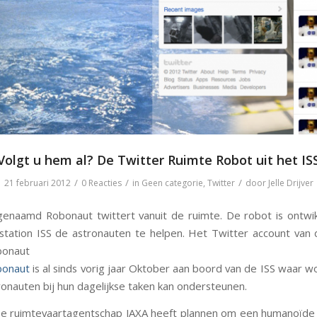
Volgt u hem al? De Twitter Ruimte Robot uit het IS
/
/
/
21 februari 2012
0 Reacties
in
Geen categorie
,
Twitter
door
Jelle Drijver
enaamd Robonaut twittert vanuit de ruimte. De robot is ontwi
station ISS de astronauten te helpen. Het Twitter account van 
bonaut
bonaut
is al sinds vorig jaar Oktober aan boord van de ISS waar w
tronauten bij hun dagelijkse taken kan ondersteunen.
e ruimtevaartagentschap JAXA heeft plannen om een humanoïde