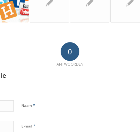
0
ANTWOORDEN
ie
*
Naam
*
E-mail