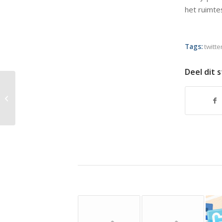
het ruimtes
Tags:
twitte
Deel dit 
Het nieuwe logo voor
Windows 8