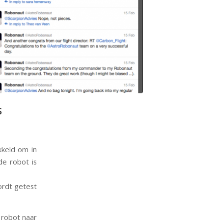
S
kkeld om in
de robot is
ordt getest
 robot naar