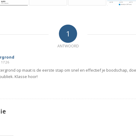
1
ANTWOORD
ergrond
 17:26
tergrond op maat is de eerste stap om snel en effectief je boodschap, doel
publiek. Klasse hoor!
ie