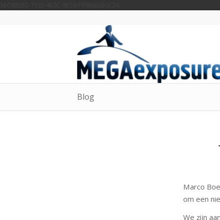
5EC885B2-7192-4E6C-9E50-F098602E0C24
Blog
Marco Boe
om een ni
We zijn aa