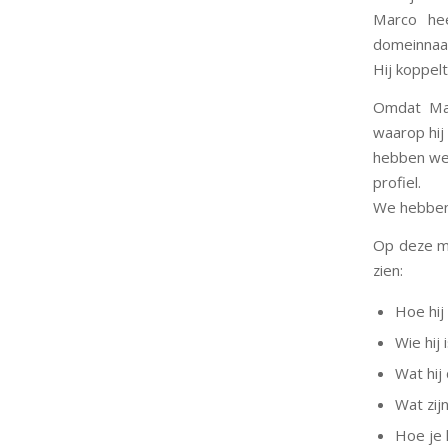
Marco he
domeinnaa
Hij koppelt
Omdat Mar
waarop hij a
hebben we 
profiel.
We hebben 
Op deze ma
zien:
Hoe hij 
Wie hij i
Wat hij
Wat zijn
Hoe je 