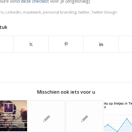
sure vond
deze checklist
voor je (engelstalig)
ns
,
Linkedin
,
maatwerk
,
personal branding
,
twitter
,
Twitter Design
stuk
Misschien ook iets voor u