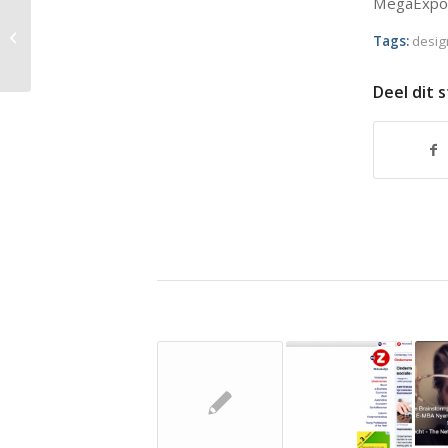
MegaExpo
Antwoord op Twittervraag van
Tags:
desig
Leontina
Deel dit 