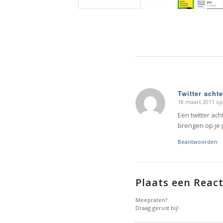
Twitter acht
18 maart 2011 op
zegt:
Een twitter ach
brengen op je 
Beantwoorden
Plaats een React
Meepraten?
Draag gerust bij!