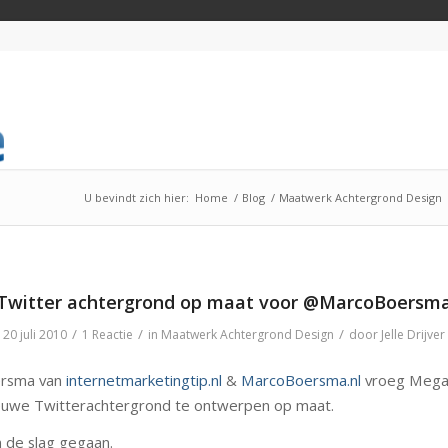
U bevindt zich hier:
Home
/
Blog
/
Maatwerk Achtergrond Design
Twitter achtergrond op maat voor @MarcoBoersm
/
/
/
20 juli 2010
1 Reactie
in
Maatwerk Achtergrond Design
door
Jelle Drijver
rsma van
internetmarketingtip.nl
&
MarcoBoersma.nl
vroeg Mega
euwe Twitterachtergrond te ontwerpen op maat.
n de slag gegaan.