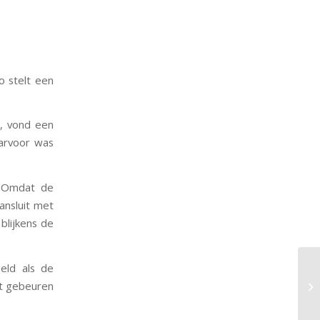
o stelt een
, vond een
aarvoor was
. Omdat de
ansluit met
blijkens de
eld als de
at gebeuren