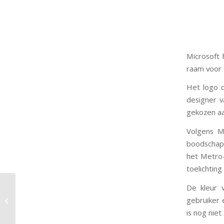
Microsoft 
raam voor d
Het logo 
designer v
gekozen a
Volgens M
boodschap 
het Metro-
toelichting
De kleur 
Twitter altijd en overal
gebruiker 
beschikbaar.
is nog niet 