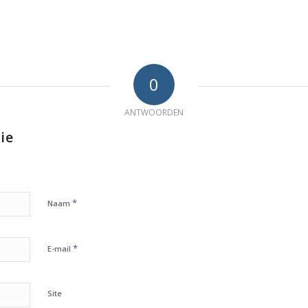
0
ANTWOORDEN
ie
*
Naam
*
E-mail
Site