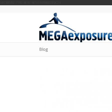
5EC885B2-7192-4E6C-9E50-F098602E0C24
Blog