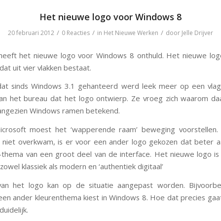
Het nieuwe logo voor Windows 8
/
/
/
20 februari 2012
0 Reacties
in
Het Nieuwe Werken
door
Jelle Drijver
heeft het nieuwe logo voor Windows 8 onthuld. Het nieuwe log
at uit vier vlakken bestaat.
dat sinds Windows 3.1 gehanteerd werd leek meer op een vlag
an het bureau dat het logo ontwierp. Ze vroeg zich waarom d
angezien Windows ramen betekend.
icrosoft moest het ‘wapperende raam’ beweging voorstellen
niet overkwam, is er voor een ander logo gekozen dat beter a
thema van een groot deel van de interface. Het nieuwe logo is 
 zowel klassiek als modern en ‘authentiek digitaal’
van het logo kan op de situatie aangepast worden. Bijvoorbe
een ander kleurenthema kiest in Windows 8. Hoe dat precies ga
duidelijk.