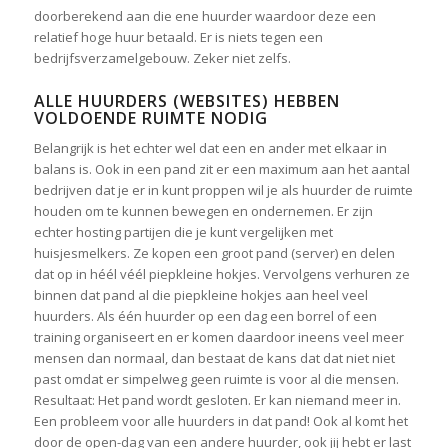
doorberekend aan die ene huurder waardoor deze een
relatief hoge huur betaald. Er is niets tegen een
bedrijfsverzamelgebouw. Zeker niet zelfs.
ALLE HUURDERS (WEBSITES) HEBBEN
VOLDOENDE RUIMTE NODIG
Belangrijk is het echter wel dat een en ander met elkaar in
balans is. Ook in een pand zit er een maximum aan het aantal
bedrijven dat je er in kunt proppen wil je als huurder de ruimte
houden om te kunnen bewegen en ondernemen. Er zijn
echter hosting partijen die je kunt vergelijken met
huisjesmelkers. Ze kopen een groot pand (server) en delen
dat op in héél véél piepkleine hokjes. Vervolgens verhuren ze
binnen dat pand al die piepkleine hokjes aan heel veel
huurders. Als één huurder op een dag een borrel of een
training organiseert en er komen daardoor ineens veel meer
mensen dan normaal, dan bestaat de kans dat dat niet niet
past omdat er simpelweg geen ruimte is voor al die mensen.
Resultaat: Het pand wordt gesloten. Er kan niemand meer in.
Een probleem voor alle huurders in dat pand! Ook al komt het
door de open-dag van een andere huurder, ook jij hebt er last