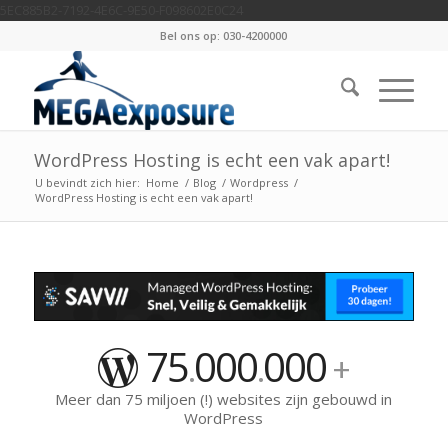
5EC885B2-7192-4E6C-9E50-F098602E0C24
Bel ons op: 030-4200000
WordPress Hosting is echt een vak apart!
U bevindt zich hier:
Home
/
Blog
/
Wordpress
/
WordPress Hosting is echt een vak apart!
75
000
000
.
.
+
Meer dan 75 miljoen (!) websites zijn gebouwd in
WordPress