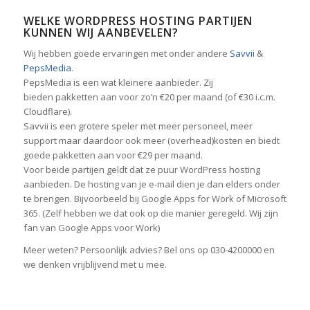
WELKE WORDPRESS HOSTING PARTIJEN
KUNNEN WIJ AANBEVELEN?
Wij hebben goede ervaringen met onder andere
Savvii
&
PepsMedia
.
PepsMedia is een wat kleinere aanbieder. Zij
bieden pakketten aan voor zo’n €20 per maand (of €30 i.c.m.
Cloudflare).
Savvii is een grotere speler met meer personeel, meer
support maar daardoor ook meer (overhead)kosten en biedt
goede pakketten aan voor €29 per maand.
Voor beide partijen geldt dat ze puur WordPress hosting
aanbieden. De hosting van je e-mail dien je dan elders onder
te brengen. Bijvoorbeeld bij Google Apps for Work of Microsoft
365. (Zelf hebben we dat ook op die manier geregeld. Wij zijn
fan van Google Apps voor Work)
Meer weten? Persoonlijk advies? Bel ons op 030-4200000 en
we denken vrijblijvend met u mee.