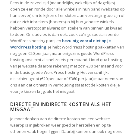
Eens in de zoveel tijd (maandelijks, wekelijks of dagelijks)
doen ze een ronde door alle winkels in hun pand (websites op
hun server) om te kijken of er sloten aan vervanging toe zijn of
dat er zich inbrekers (hackers) in bij hun gehoste winkels
hebben verstopt (malware) om stiekem van binnen uit kwaad
te doen. Ons advies is dan ook: zoek zo’n gespecialiseerde
WordPress hosting partij en
bezuinig vooral niet op je
WordPress hosting
. Je hebt WordPress hosting pakketten van
nog geen €20 per jaar, maar enigszins goede WordPress
hosting kost echt al snel zoiets per maand. Houd qua hosting
van je website daarom rekening met zo’n €30 per maand voor
in de basis goede WordPress hosting. Het verschil lijkt
misschien groot (€20 per jaar of €360 per jaar) maar neem van
ons aan dat dit niets in verhouding staat tot de kosten die je
voor je kiezen krijgt als het misgaat.
DIRECTE EN INDIRECTE KOSTEN ALS HET
MISGAAT
Je moet denken aan de directe kosten om een website
waarop is ingebroken weer goed te herstellen en op te
schonen vaak hoger liggen. Daarbij komen dan ook nog eens