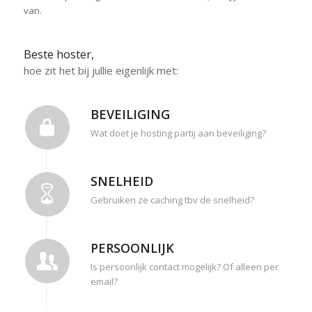
van.
Beste hoster,
hoe zit het bij jullie eigenlijk met:
BEVEILIGING
Wat doet je hosting partij aan beveiliging?
SNELHEID
Gebruiken ze caching tbv de snelheid?
PERSOONLIJK
Is persoonlijk contact mogelijk? Of alleen per
email?