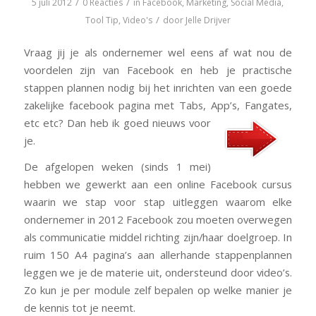
/
/
5 juli 2012
0 Reacties
in
Facebook
,
Marketing
,
Social Media
,
/
Tool Tip
,
Video's
door
Jelle Drijver
Vraag jij je als ondernemer wel eens af wat nou de
voordelen zijn van Facebook en heb je practische
stappen plannen nodig bij het inrichten van een goede
zakelijke facebook pagina met Tabs, App’s, Fangates,
etc etc? Dan heb ik goed nieuws voor
je.
De afgelopen weken (sinds 1 mei)
hebben we gewerkt aan een online Facebook cursus
waarin we stap voor stap uitleggen waarom elke
ondernemer in 2012 Facebook zou moeten overwegen
als communicatie middel richting zijn/haar doelgroep. In
ruim 150 A4 pagina’s aan allerhande stappenplannen
leggen we je de materie uit, ondersteund door video’s.
Zo kun je per module zelf bepalen op welke manier je
de kennis tot je neemt.