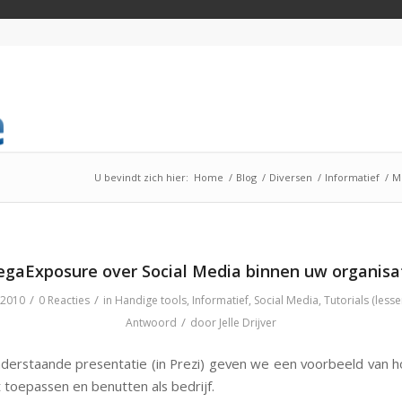
U bevindt zich hier:
Home
/
Blog
/
Diversen
/
Informatief
/
M
gaExposure over Social Media binnen uw organisa
/
/
 2010
0 Reacties
in
Handige tools
,
Informatief
,
Social Media
,
Tutorials (lesse
/
Antwoord
door
Jelle Drijver
derstaande presentatie (in Prezi) geven we een voorbeeld van ho
 toepassen en benutten als bedrijf.