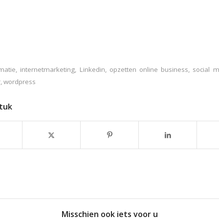
matie
,
internetmarketing
,
Linkedin
,
opzetten online business
,
social 
r
,
wordpress
stuk
Misschien ook iets voor u