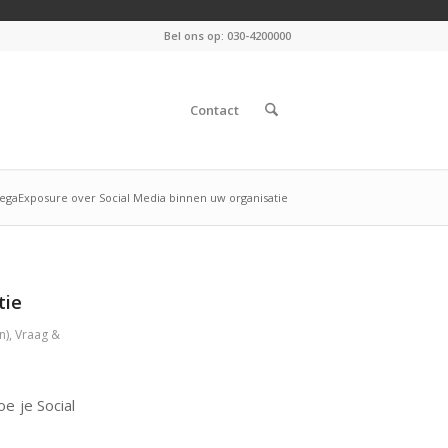
Bel ons op: 030-4200000
Contact
egaExposure over Social Media binnen uw organisatie
tie
n)
,
Vraag &
e je Social