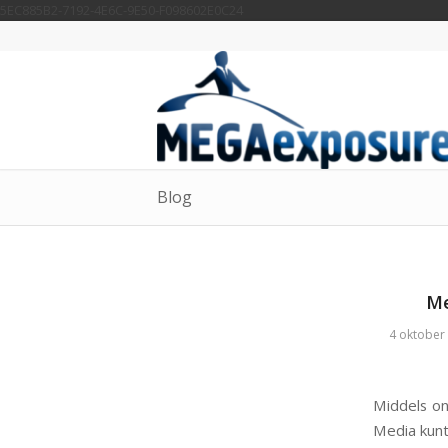
5EC885B2-7192-4E6C-9E50-F098602E0C24
Blog
Me
4 oktober
Middels on
Media kunt