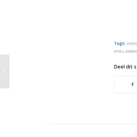
Tags:
infor
tricks
,
twitte
Deel dit 
Vraag van Dirk: Handtekening
toevoegen