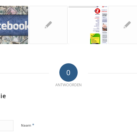
0
ANTWOORDEN
ie
*
Naam