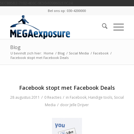
5EC885B2-7192-4E6C-9E50-F098602E0C24
Bel ons op: 030-4200000
Blog
U bevindt zich hier:
Home
/
Blog
/
Social Media
/
Facebook
/
Facebook stopt met Facebook Deals
Facebook stopt met Facebook Deals
/
/
28 augustus 2011
0 Reacties
in
Facebook
,
Handige tools
,
Social
/
Media
door
Jelle Drijver