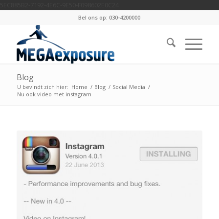
5EC885B2-7192-4E6C-9E50-F098602E0C24
Bel ons op: 030-4200000
Blog
U bevindt zich hier:
Home
/
Blog
/
Social Media
/
Nu ook video met instagram