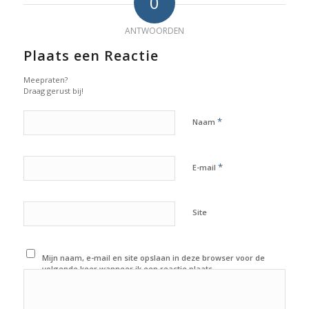
0
ANTWOORDEN
Plaats een Reactie
Meepraten?
Draag gerust bij!
*
Naam
*
E-mail
Site
Mijn naam, e-mail en site opslaan in deze browser voor de
volgende keer wanneer ik een reactie plaats.