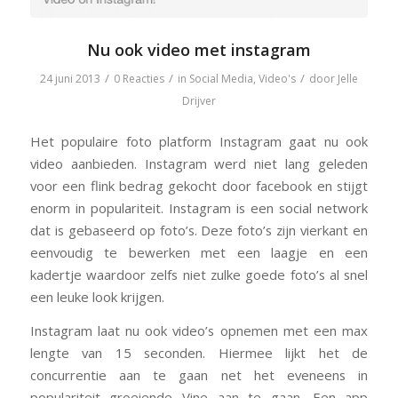
Nu ook video met instagram
/
/
/
24 juni 2013
0 Reacties
in
Social Media
,
Video's
door
Jelle
Drijver
Het populaire foto platform Instagram gaat nu ook
video aanbieden. Instagram werd niet lang geleden
voor een flink bedrag gekocht door facebook en stijgt
enorm in populariteit. Instagram is een social network
dat is gebaseerd op foto’s. Deze foto’s zijn vierkant en
eenvoudig te bewerken met een laagje en een
kadertje waardoor zelfs niet zulke goede foto’s al snel
een leuke look krijgen.
Instagram laat nu ook video’s opnemen met een max
lengte van 15 seconden. Hiermee lijkt het de
concurrentie aan te gaan net het eveneens in
populariteit groeiende Vine aan te gaan. Een app