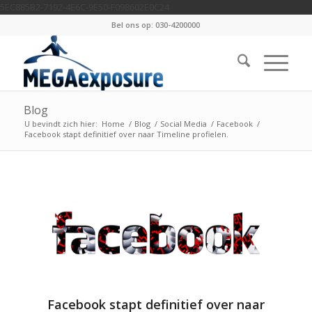
5EC885B2-7192-4E6C-9E50-F098602E0C24
Bel ons op: 030-4200000
Blog
U bevindt zich hier:
Home
/
Blog
/
Social Media
/
Facebook
/
Facebook stapt definitief over naar Timeline profielen.
Facebook stapt definitief over naar