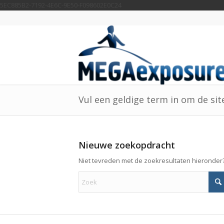
5EC885B2-7192-4E6C-9E50-F098602E0C24
Vul een geldige term in om de si
Nieuwe zoekopdracht
Niet tevreden met de zoekresultaten hieronder