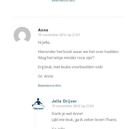
Beantwoorden
Anne
19 november 2012 op 21:01
zegt:
Hi Jelle,
Hieronder het boek waar we het over hadden:
‘Mag het ietsje minder roze zijn’?
Erg leuk, met leuke voorbeelden ook!
Gr. Anne
Beantwoorden
Jelle Drijver
19 november 2012 op 21:05
zegt:
Dank je wel Anne!
Lijkt me leuk, ga ik zeker lezen Thanx.
Gr. Jelle