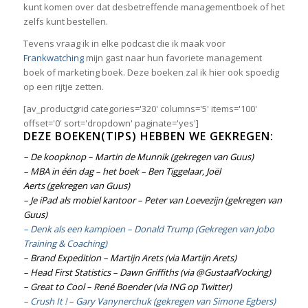
kunt komen over dat desbetreffende managementboek of het
zelfs kunt bestellen.
Tevens vraag ik in elke podcast die ik maak voor
Frankwatching
mijn gast naar hun favoriete management
boek of marketing boek. Deze boeken zal ik hier ook spoedig
op een rijtje zetten.
[av_productgrid categories='320' columns='5' items='100'
offset='0' sort='dropdown' paginate='yes']
DEZE BOEKEN(TIPS) HEBBEN WE GEKREGEN:
– De koopknop – Martin de Munnik
(gekregen van Guus)
– MBA in één dag – het boek – Ben Tiggelaar, Joël
Aerts
(gekregen van Guus)
– Je iPad als mobiel kantoor – Peter van Loevezijn
(gekregen van
Guus)
– Denk als een kampioen – Donald Trump (Gekregen van Jobo
Training & Coaching)
– Brand Expedition – Martijn Arets
(via
Martijn Arets
)
– Head First Statistics – Dawn Griffiths
(
via @GustaafVocking
)
– Great to Cool – René Boender
(
via ING op Twitter
)
– Crush It ! – Gary Vanynerchuk (gekregen van Simone Egbers)