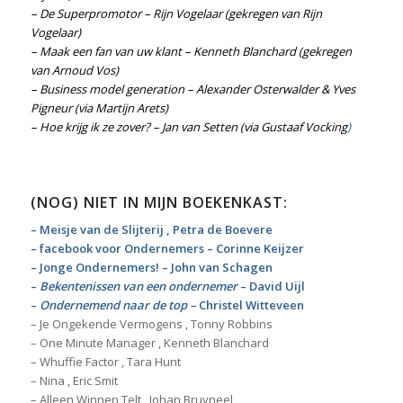
– De Superpromotor – Rijn Vogelaar
(gekregen van Rijn
Vogelaar)
– Maak een fan van uw klant – Kenneth Blanchard
(gekregen
van
Arnoud Vos
)
– Business model generation – Alexander Osterwalder & Yves
Pigneur
(via
Martijn Arets
)
– Hoe krijg ik ze zover? – Jan van Setten (
via
Gustaaf Vocking
)
(NOG) NIET IN MIJN BOEKENKAST:
– Meisje van de Slijterij , Petra de Boevere
– facebook voor Ondernemers – Corinne Keijzer
– Jonge Ondernemers! – John van Schagen
–
Bekentenissen van een ondernemer
– David Uijl
–
Ondernemend naar de top –
Christel Witteveen
– Je Ongekende Vermogens , Tonny Robbins
– One Minute Manager , Kenneth Blanchard
– Whuffie Factor , Tara Hunt
– Nina , Eric Smit
– Alleen Winnen Telt , Johan Bruyneel