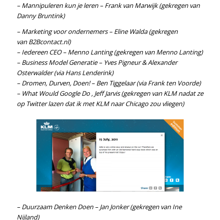
– Mannipuleren kun je leren – Frank van Marwijk
(gekregen van
Danny Bruntink
)
– Marketing voor ondernemers – Eline Walda
(gekregen
van
B2Bcontact.nl
)
– Iedereen CEO – Menno Lanting
(gekregen van
Menno Lanting
)
– Business Model Generatie – Yves Pigneur & Alexander
Osterwalder
(via
Hans Lenderink
)
– Dromen, Durven, Doen! – Ben Tiggelaar (via
Frank ten Voorde
)
– What Would Google Do , Jeff Jarvis
(gekregen van
KLM
nadat ze
op Twitter lazen dat ik met KLM naar Chicago zou vliegen)
– Duurzaam Denken Doen – Jan Jonker (gekregen van Ine
Nijland)