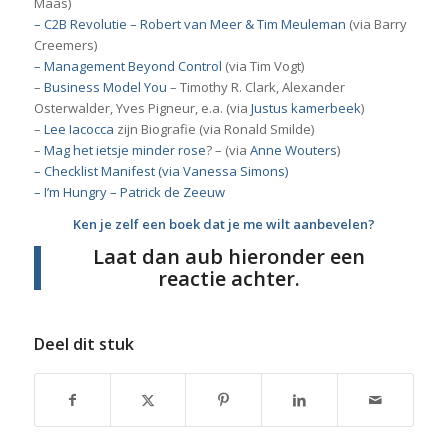
Maas)
– C2B Revolutie – Robert van Meer & Tim Meuleman
(via Barry
Creemers)
– Management Beyond Control
(via Tim Vogt)
–
Business Model You
– Timothy R. Clark, Alexander
Osterwalder, Yves Pigneur, e.a. (via
Justus kamerbeek
)
–
Lee Iacocca
zijn Biografie (via Ronald Smilde)
–
Mag het ietsje minder rose
? – (via
Anne Wouters
)
– Checklist Manifest (via Vanessa Simons)
– I’m Hungry – Patrick de Zeeuw
Ken je zelf een boek dat je me wilt aanbevelen?
Laat dan aub hieronder een
reactie achter.
Deel dit stuk