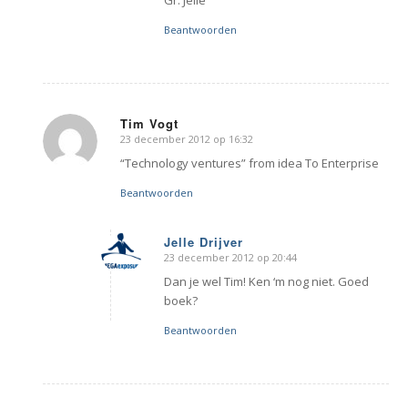
Beantwoorden
Tim Vogt
23 december 2012 op 16:32
zegt:
“Technology ventures” from idea To Enterprise
Beantwoorden
Jelle Drijver
23 december 2012 op 20:44
zegt:
Dan je wel Tim! Ken ‘m nog niet. Goed
boek?
Beantwoorden