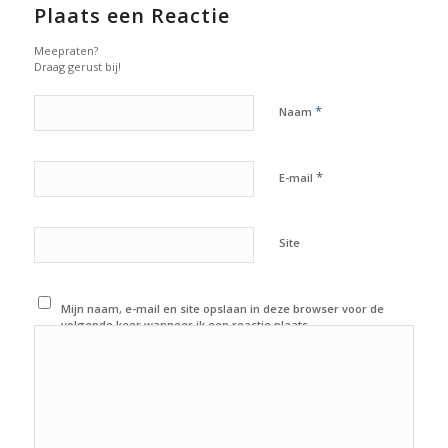
Plaats een Reactie
Meepraten?
Draag gerust bij!
*
Naam
*
E-mail
Site
Mijn naam, e-mail en site opslaan in deze browser voor de
volgende keer wanneer ik een reactie plaats.