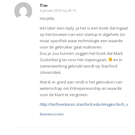
Tim
6 januari 2013 op 20:15
zegt:
Hoi Jelle,
Iets later een reply. Ja het is een boek dat ingaat
op het bouwen van een startup in algehele zin
maar specifiek waar technologie een waarde
voor de gebruiker gaat realiseren.
Dus je zou kunnen zeggen het boek dat Mark
Zuckerberg las voor het slapengaan.
en in
samenwerking gebruikt wordt op Stanford
Universiteit.
Wat ik er goed aan vindt is het gebruiken van
wetenschap om Entrepeneurship en waarde
voor de klant te vergroten.
http://techventures.stanford.edu/images/tech_vent
Beantwoorden