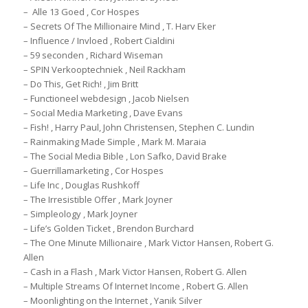
– Alle 13 Goed , Cor Hospes
– Secrets Of The Millionaire Mind , T. Harv Eker
– Influence / Invloed , Robert Cialdini
– 59 seconden , Richard Wiseman
– SPIN Verkooptechniek , Neil Rackham
– Do This, Get Rich! , Jim Britt
– Functioneel webdesign , Jacob Nielsen
– Social Media Marketing , Dave Evans
– Fish! , Harry Paul, John Christensen, Stephen C. Lundin
– Rainmaking Made Simple , Mark M. Maraia
– The Social Media Bible , Lon Safko, David Brake
– Guerrillamarketing , Cor Hospes
– Life Inc , Douglas Rushkoff
– The Irresistible Offer , Mark Joyner
– Simpleology , Mark Joyner
– Life’s Golden Ticket , Brendon Burchard
– The One Minute Millionaire , Mark Victor Hansen, Robert G.
Allen
– Cash in a Flash , Mark Victor Hansen, Robert G. Allen
– Multiple Streams Of Internet Income , Robert G. Allen
– Moonlighting on the Internet , Yanik Silver