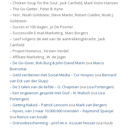
– Chicken Soup for the Soul , Jack Canfield, Mark Victor Hansen
– The Go-Getter , Peter B. Kyne
– Yes! , Noah Goldstein, Steve Martin, Robert Cialdini, Noah J.
Goldstein
– Succes in 100 dagen , Jo De Poorter
– Succesvolle E-mail Marketing , Marc Borgers
– Leef volgens de wet van de aantrekkingskracht , Jack
Canfield
– Project Homerus , Kirsten Verdel
– Affiliate Marketing , W. de Jager
–
De Go-Giver, Bob Burg & John David Mann
(via
Marco
Boersma
)
– Geld verdienen met Social Media – Cor Hospes
(via
Bernard
van Eck van der Sluijs)
–
De 5 talen van de liefde – G. Chapman
(via
Lisa Portengen
)
– Een ongewoon gesprek met God – N. Walsch
(via
Lisa
Portengen
)
– Getting Naked – Patrick Lencioni
(via
Mark van Bergen
)
– Hyves, van 3 naar 10.000.000 vrienden – Raymond Spanjar
(via
Rienco van Koulil
)
– Octrooibescherming
– prof.mr.ir. A.Louët Feisser
(via Huub