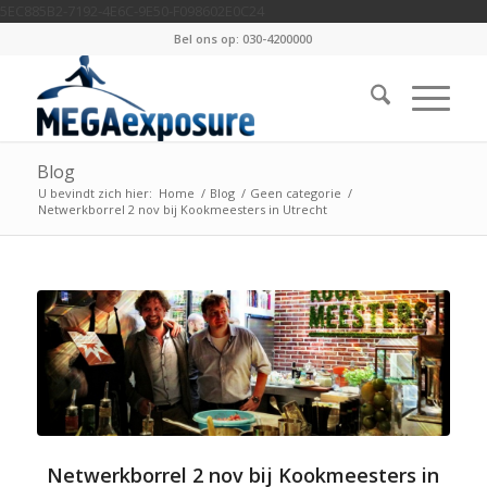
5EC885B2-7192-4E6C-9E50-F098602E0C24
Bel ons op: 030-4200000
Blog
U bevindt zich hier:
Home
/
Blog
/
Geen categorie
/
Netwerkborrel 2 nov bij Kookmeesters in Utrecht
Netwerkborrel 2 nov bij Kookmeesters in