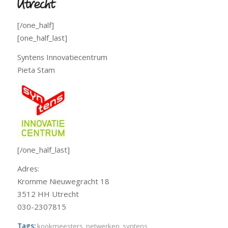
[/one_half]
[one_half_last]
Syntens Innovatiecentrum
Pieta Stam
[/one_half_last]
Adres:
Kromme Nieuwegracht 18
3512 HH Utrecht
030-2307815
Tags:
kookmeesters
,
netwerken
,
syntens