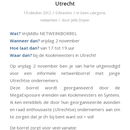
Utrecht
/
/
19 oktober 2012
0 Reacties
in
Geen categorie
,
/
netwerken
door
Jelle Drijver
Wat?
VrijMiBo NETWERKBORREL
Wanneer dan?
vrijdag 2 november
Hoe laat dan?
van 17 tot 19 uur
Waar dan?
bij de Kookmeesters in Utrecht!
Op vrijdag 2 november ben je van harte uitgenodigd
voor een informele netwerkborrel met jonge
Utrechtse ondernemers.
Deze borrel wordt georganiseerd door de
MegaExposure vrienden van Kookmeesters en Syntens.
Ik ken inmiddels de door hun georganiseerde avonden
en raad enthousiaste (Utrechtse) ondernemers aan om
te zorgen dat je d’r bij bent want vol = vol!
De borrel zorgt voor veel variatie: