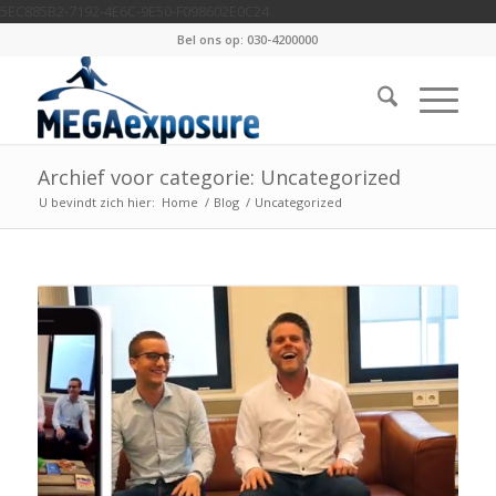
5EC885B2-7192-4E6C-9E50-F098602E0C24
Bel ons op: 030-4200000
Archief voor categorie: Uncategorized
U bevindt zich hier:
Home
/
Blog
/
Uncategorized