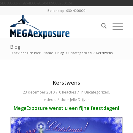
5EC885B2-7192-4E6C-9E50-F098602E0C24
Bel ons op: 030-4200000
Blog
U bevindt zich hier:
Home
/
Blog
/
Uncategorized
/
Kerstwens
Kerstwens
/
/
23 december 2010
0 Reacties
in
Uncategorized
,
/
video's
door
Jelle Drijver
MegaExposure wenst u een fijne feestdagen!