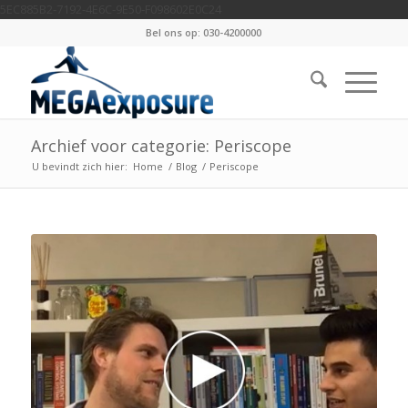
5EC885B2-7192-4E6C-9E50-F098602E0C24
Bel ons op: 030-4200000
Archief voor categorie: Periscope
U bevindt zich hier:
Home
/
Blog
/
Periscope