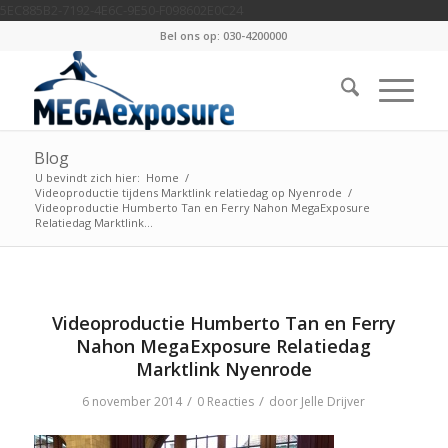
5EC885B2-7192-4E6C-9E50-F098602E0C24
Bel ons op: 030-4200000
Blog
U bevindt zich hier:
Home
/
Videoproductie tijdens Marktlink relatiedag op Nyenrode
/
Videoproductie Humberto Tan en Ferry Nahon MegaExposure
Relatiedag Marktlink...
Videoproductie Humberto Tan en Ferry
Nahon MegaExposure Relatiedag
Marktlink Nyenrode
/
/
6 november 2014
0 Reacties
door
Jelle Drijver