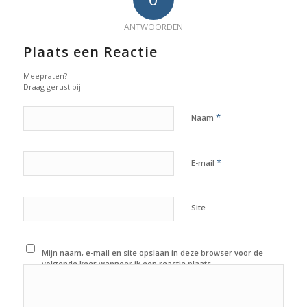
ANTWOORDEN
Plaats een Reactie
Meepraten?
Draag gerust bij!
*
Naam
*
E-mail
Site
Mijn naam, e-mail en site opslaan in deze browser voor de
volgende keer wanneer ik een reactie plaats.