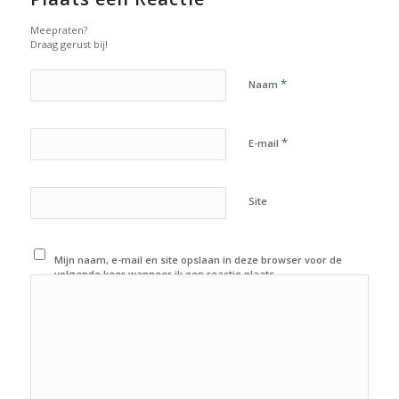
Meepraten?
Draag gerust bij!
*
Naam
*
E-mail
Site
Mijn naam, e-mail en site opslaan in deze browser voor de
volgende keer wanneer ik een reactie plaats.