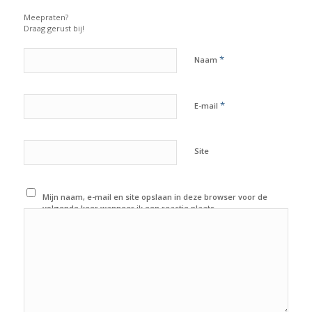
Meepraten?
Draag gerust bij!
*
Naam
*
E-mail
Site
Mijn naam, e-mail en site opslaan in deze browser voor de
volgende keer wanneer ik een reactie plaats.