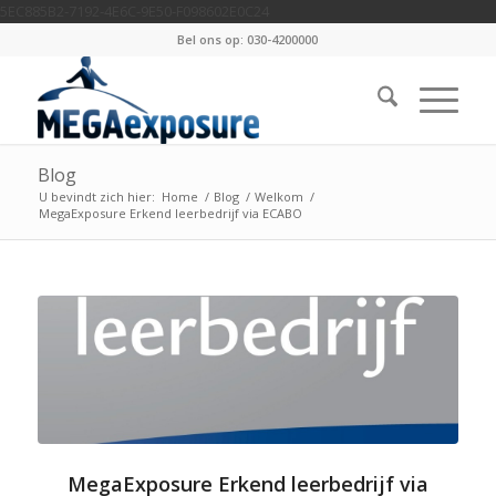
5EC885B2-7192-4E6C-9E50-F098602E0C24
Bel ons op: 030-4200000
Blog
U bevindt zich hier:
Home
/
Blog
/
Welkom
/
MegaExposure Erkend leerbedrijf via ECABO
MegaExposure Erkend leerbedrijf via