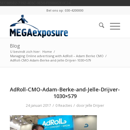
5EC885B2-7192-4E6C-9E50-F098602E0C24
Bel ons op: 030-4200000
Blog
U bevindt zich hier:
Home
/
Managing Online advertising with AdRoll – Adam Berke CMO
/
AdRoll-CMO-Adam-Berke-and-Jelle-Drijver-1030×579
AdRoll-CMO-Adam-Berke-and-Jelle-Drijver-
1030×579
/
/
24 januari 2017
0 Reacties
door
Jelle Drijver