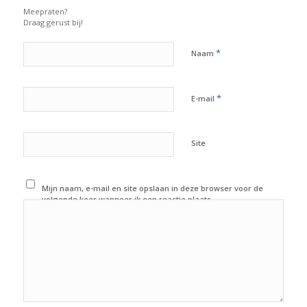
Meepraten?
Draag gerust bij!
*
Naam
*
E-mail
Site
Mijn naam, e-mail en site opslaan in deze browser voor de
volgende keer wanneer ik een reactie plaats.