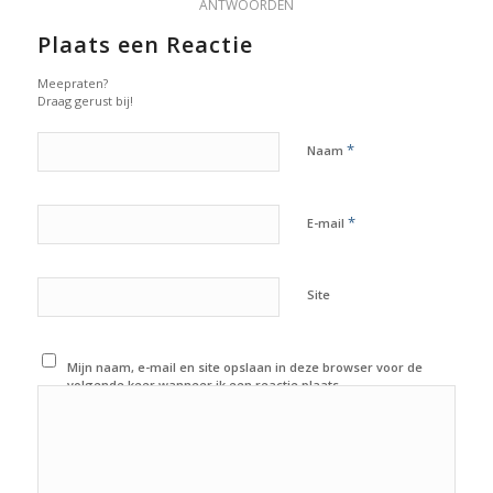
ANTWOORDEN
Plaats een Reactie
Meepraten?
Draag gerust bij!
*
Naam
*
E-mail
Site
Mijn naam, e-mail en site opslaan in deze browser voor de
volgende keer wanneer ik een reactie plaats.