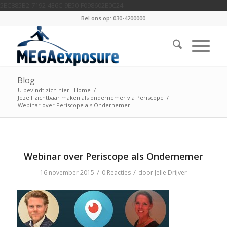
5EC885B2-7192-4E6C-9E50-F098602E0C24
Bel ons op: 030-4200000
Blog
U bevindt zich hier:
Home
/
Jezelf zichtbaar maken als ondernemer via Periscope
/
Webinar over Periscope als Ondernemer
Webinar over Periscope als Ondernemer
/
/
16 november 2015
0 Reacties
door
Jelle Drijver