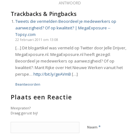
ANTWOORD
Trackbacks & Pingbacks
Tweets die vermelden Beoordeel je medewerkers op
aanwezigheid? Of op kwaliteit? | MegaExposure --
Topsy.com
22 februari 2011 om 13:08
[…] Dit blogartikel was vermeld op Twitter door Jelle Drijver,
MegaExposure.nl. MegaExposure.nl heeft gezegd:
Beoordeel je medewerkers op aanwezigheid? Of op
kwaliteit?: Marit Rijke over Het Nieuwe Werken vanuit het
perspe…
http://bit.ly/geAVmB
[…]
Beantwoorden
Plaats een Reactie
Meepraten?
Draag gerust bij!
*
Naam