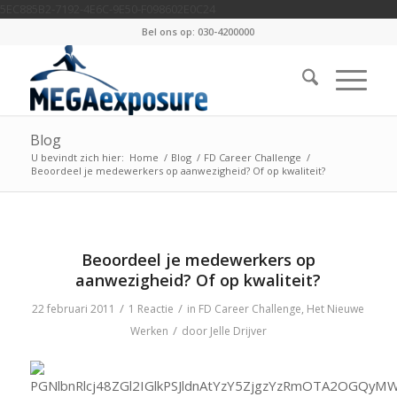
5EC885B2-7192-4E6C-9E50-F098602E0C24
Bel ons op: 030-4200000
Blog
U bevindt zich hier:
Home
/
Blog
/
FD Career Challenge
/
Beoordeel je medewerkers op aanwezigheid? Of op kwaliteit?
schreef:
Beoordeel je medewerkers op
aanwezigheid? Of op kwaliteit?
/
/
22 februari 2011
1 Reactie
in
FD Career Challenge
,
Het Nieuwe
/
Werken
door
Jelle Drijver