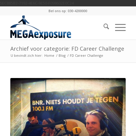
5EC885B2-7192-4E6C-9E50-F098602E0C24
Bel ons op: 030-4200000
Archief voor categorie: FD Career Challenge
U bevindt zich hier:
Home
/
Blog
/
FD Career Challenge