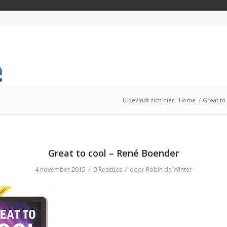
U bevindt zich hier:
Home
/
Great to
Great to cool – René Boender
/
/
4 november 2015
0 Reacties
door
Robin de WInter