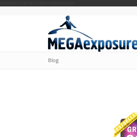
5EC885B2-7192-4E6C-9E50-F098602E0C24
Blog