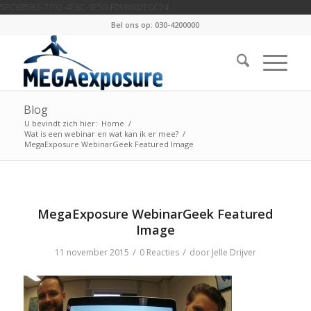
5EC885B2-7192-4E6C-9E50-F098602E0C24
Bel ons op: 030-4200000
Blog
U bevindt zich hier:
Home
/
Wat is een webinar en wat kan ik er mee?
/
MegaExposure WebinarGeek Featured Image
MegaExposure WebinarGeek Featured
Image
/
/
11 november 2015
0 Reacties
door
Jelle Drijver