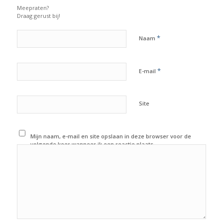
Meepraten?
Draag gerust bij!
*
Naam
*
E-mail
Site
Mijn naam, e-mail en site opslaan in deze browser voor de
volgende keer wanneer ik een reactie plaats.