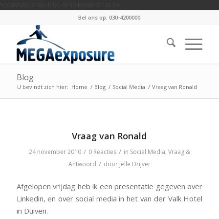
5EC885B2-7192-4E6C-9E50-F098602E0C24
Bel ons op: 030-4200000
Blog
U bevindt zich hier:
Home
/
Blog
/
Social Media
/
Vraag van Ronald
Vraag van Ronald
/
/
24 november 2010
0 Reacties
in
Social Media
,
Vraag &
/
Antwoord
door
Jelle Drijver
Afgelopen vrijdag heb ik een presentatie gegeven over
Linkedin, en over social media in het van der Valk Hotel
in Duiven.