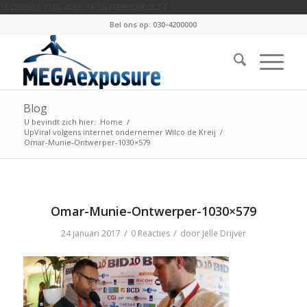
5EC885B2-7192-4E6C-9E50-F098602E0C24
Bel ons op: 030-4200000
Blog
U bevindt zich hier:
Home
/
UpViral volgens internet ondernemer Wilco de Kreij
/
Omar-Munie-Ontwerper-1030×579
Omar-Munie-Ontwerper-1030×579
/
/
24 januari 2017
0 Reacties
door
Jelle Drijver