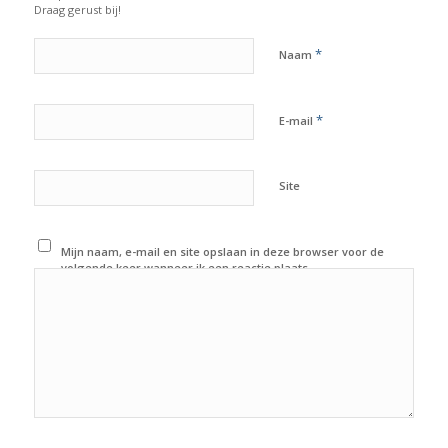
Draag gerust bij!
*
Naam
*
E-mail
Site
Mijn naam, e-mail en site opslaan in deze browser voor de
volgende keer wanneer ik een reactie plaats.