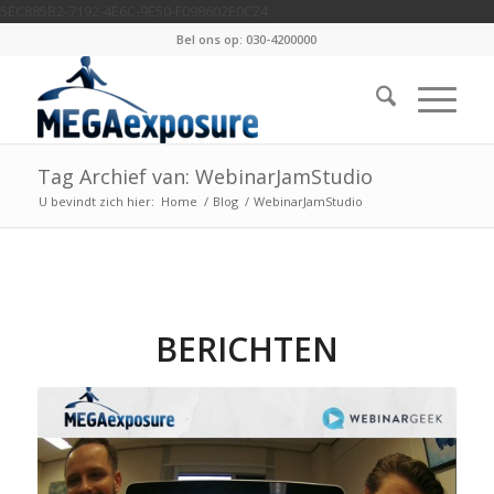
5EC885B2-7192-4E6C-9E50-F098602E0C24
Bel ons op: 030-4200000
Tag Archief van: WebinarJamStudio
U bevindt zich hier:
Home
/
Blog
/
WebinarJamStudio
BERICHTEN