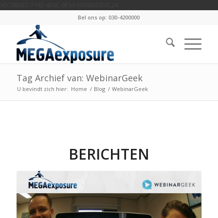
5EC885B2-7192-4E6C-9E50-F098602E0C24
Bel ons op: 030-4200000
Tag Archief van: WebinarGeek
U bevindt zich hier:
Home
/
Blog
/
WebinarGeek
BERICHTEN