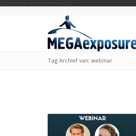
5EC885B2-7192-4E6C-9E50-F098602E0C24
Tag Archief van: webinar