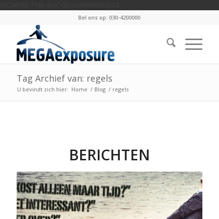
5EC885B2-7192-4E6C-9E50-F098602E0C24
Bel ons op: 030-4200000
Tag Archief van: regels
U bevindt zich hier:
Home
/
Blog
/
regels
BERICHTEN