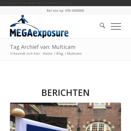
5EC885B2-7192-4E6C-9E50-F098602E0C24
Bel ons op: 030-4200000
Tag Archief van: Multicam
U bevindt zich hier:
Home
/
Blog
/
Multicam
BERICHTEN