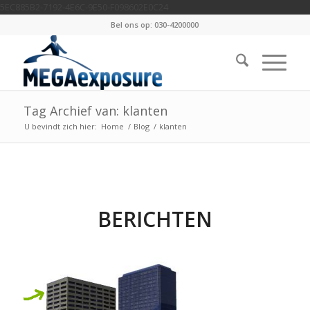
5EC885B2-7192-4E6C-9E50-F098602E0C24
Bel ons op: 030-4200000
Tag Archief van: klanten
U bevindt zich hier:
Home
/
Blog
/
klanten
BERICHTEN