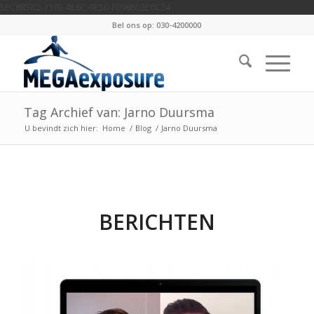
5EC885B2-7192-4E6C-9E50-F098602E0C24
Bel ons op: 030-4200000
Tag Archief van: Jarno Duursma
U bevindt zich hier:
Home
/
Blog
/
Jarno Duursma
BERICHTEN