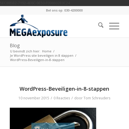
5EC885B2-7192-4E6C-9E50-F098602E0C24
Bel ons op: 030-4200000
Blog
U bevindt zich hier:
Home
/
Je WordPress site beveiligen in 8 stappen
/
WordPress-Beveiligen-in-8-stappen
WordPress-Beveiligen-in-8-stappen
/
/
10 november 2015
0 Reacties
door
Tom Schreuders