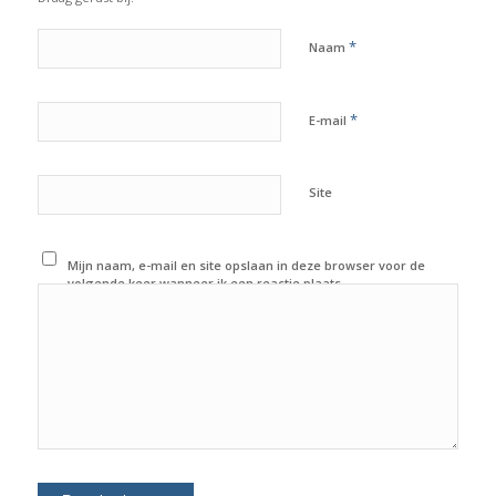
*
Naam
*
E-mail
Site
Mijn naam, e-mail en site opslaan in deze browser voor de
volgende keer wanneer ik een reactie plaats.