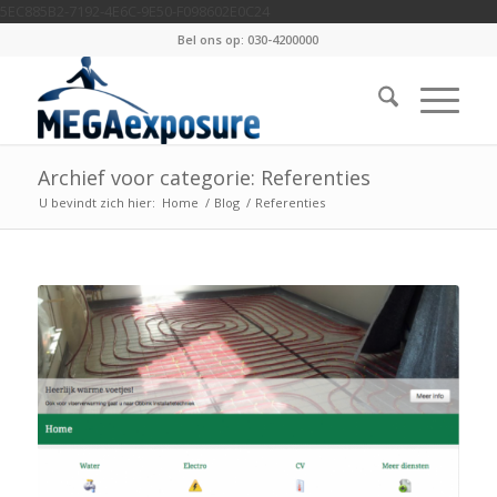
5EC885B2-7192-4E6C-9E50-F098602E0C24
Bel ons op: 030-4200000
Archief voor categorie: Referenties
U bevindt zich hier:
Home
/
Blog
/
Referenties