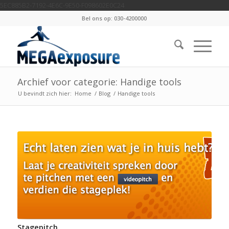
5EC885B2-7192-4E6C-9E50-F098602E0C24
Bel ons op: 030-4200000
Archief voor categorie: Handige tools
U bevindt zich hier:
Home
/
Blog
/
Handige tools
Stagepitch