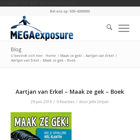
5EC885B2-7192-4E6C-9E50-F098602E0C24
Bel ons op: 030-4200000
Blog
U bevindt zich hier:
Home
/
Maak ze gek! – Aartjan van Erkel
/
Aartjan van Erkel – Maak ze gek – Boek
Aartjan van Erkel – Maak ze gek – Boek
/
/
29 juni 2016
0 Reacties
door
Jelle Drijver