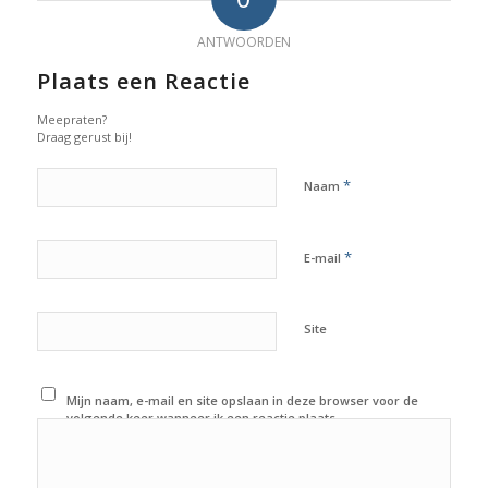
ANTWOORDEN
Plaats een Reactie
Meepraten?
Draag gerust bij!
*
Naam
*
E-mail
Site
Mijn naam, e-mail en site opslaan in deze browser voor de
volgende keer wanneer ik een reactie plaats.